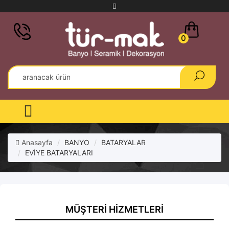
0
Anasayfa
BANYO
BATARYALAR
EVİYE BATARYALARI
MÜŞTERI HIZMETLERI