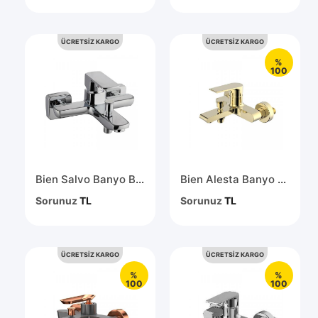
ÜCRETSİZ KARGO
ÜCRETSİZ KARGO
%
100
Bien Salvo Banyo Bataryası BB01044102
Bien Alesta Banyo Bataryası Altın BB01001306
Sorunuz
TL
Sorunuz
TL
ÜCRETSİZ KARGO
ÜCRETSİZ KARGO
%
%
100
100