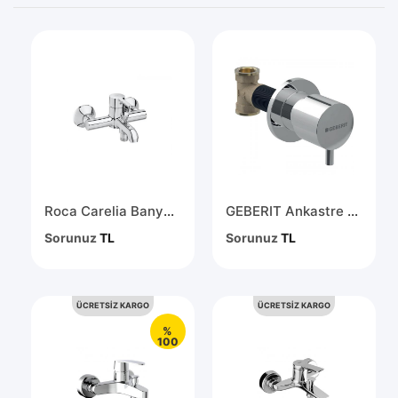
Roca Carelia Banyo Bataryası A5A028AC0K
GEBERIT Ankastre Stop Valf 616.004.21.1
Sorunuz
TL
Sorunuz
TL
ÜCRETSİZ KARGO
ÜCRETSİZ KARGO
%
100