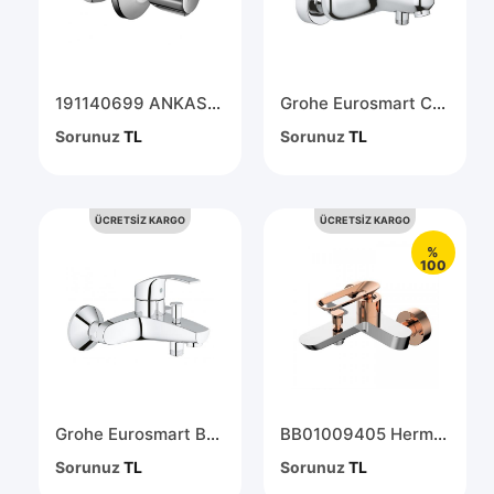
191140699 ANKASTRE STOP VALF SCHELL
Grohe Eurosmart Cosmopolitan Tek Kumandalı Banyo Bataryası 32831000
Sorunuz
TL
Sorunuz
TL
ÜCRETSİZ KARGO
ÜCRETSİZ KARGO
%
100
Grohe Eurosmart Banyo Bataryası 33300002
BB01009405 Hermes Banyo Bataryası - BİEN
Sorunuz
TL
Sorunuz
TL