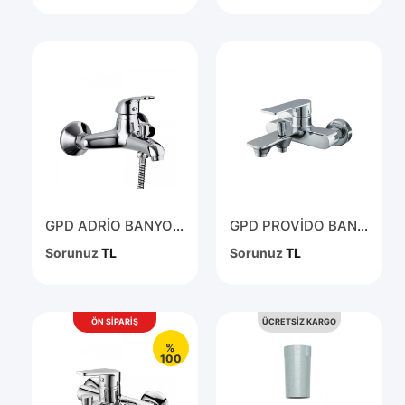
GPD ADRİO BANYO BATARYASI KROM MBB120
GPD PROVİDO BANYO BATARYASI MBB155
Sorunuz
TL
Sorunuz
TL
ÖN SİPARİŞ
ÜCRETSİZ KARGO
%
100