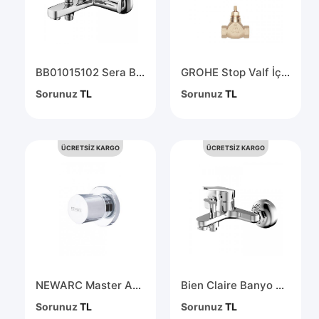
BB01015102 Sera Banyo Bataryası - BİEN
GROHE Stop Valf İç Gövde 29811000
Sorunuz
TL
Sorunuz
TL
ÜCRETSİZ KARGO
ÜCRETSİZ KARGO
NEWARC Master Ankastre Stop Valf 187632
Bien Claire Banyo Bataryası BB01051102
Sorunuz
TL
Sorunuz
TL