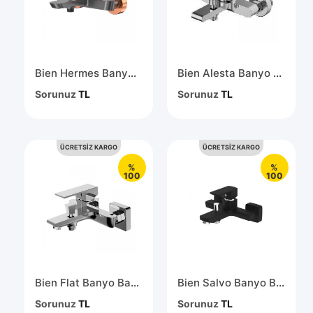
Bien Hermes Banyo Bataryası Fırçalı Bronz -Rose Gold BB01009404
Bien Alesta Banyo Bataryası Krom BB01001102
Sorunuz
TL
Sorunuz
TL
ÜCRETSİZ KARGO
ÜCRETSİZ KARGO
%
%
100
100
Bien Flat Banyo Bataryası Krom BB01007103
Bien Salvo Banyo Bataryası İpek Pütürlü Siyah BB01044511
Sorunuz
TL
Sorunuz
TL