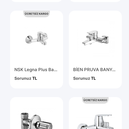
ÜCRETSİZ KARGO
NSK Legna Plus Banyo Bataryası Krom N3033602
BİEN PRUVA BANYO BATARYASI KROM BB01067103
Sorunuz
TL
Sorunuz
TL
ÜCRETSİZ KARGO