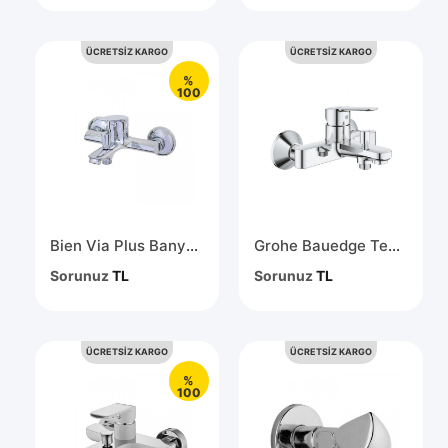
ÜCRETSİZ KARGO
ÜCRETSİZ KARGO
%
100
Bien Via Plus Banyo Bataryası BB01043102
Grohe Bauedge Tek Kumandalı Banyo Bataryası 23605000
Sorunuz
TL
Sorunuz
TL
ÜCRETSİZ KARGO
ÜCRETSİZ KARGO
%
100