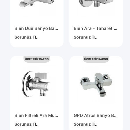
Bien Due Banyo Bataryası BB01006402
Bien Ara - Taharet Musluğu - Krom Volanlı BM23022102
Sorunuz
TL
Sorunuz
TL
ÜCRETSİZ KARGO
ÜCRETSİZ KARGO
Bien Filtreli Ara Musluk BM13030704
GPD Atros Banyo Bataryası MBB65
Sorunuz
TL
Sorunuz
TL